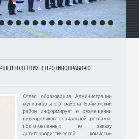
12
13
14
15
16
17
18
19
20
21
22
23
24
25
ЕРШЕННОЛЕТНИХ В ПРОТИВОПРАВНУЮ
Отдел образования Администрации
муниципального района Баймакский
район информирует о размещении
видеороликов социальной рекламы,
подготовленных по заказу
антитеррористической комиссии