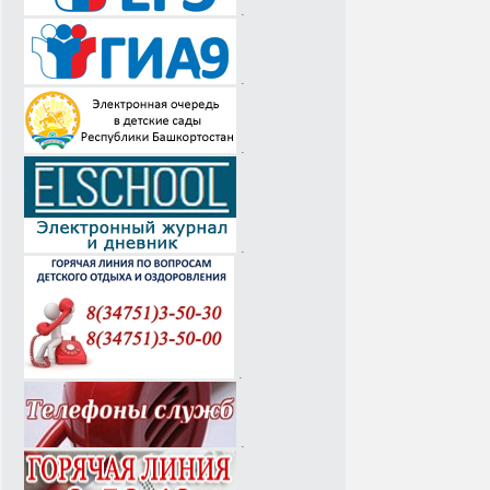
.
.
.
.
.
.