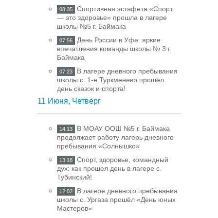
Спортивная эстафета «Спорт
08:35
— это здоровье» прошла в лагере
школы №5 г. Баймака
День России в Уфе: яркие
07:56
впечатления команды школы № 3 г.
Баймака
В лагере дневного пребывания
07:23
школы с. 1-е Туркменево прошёл
день сказок и спорта!
11 Июня, Четверг
В МОАУ ООШ №5 г. Баймака
14:13
продолжает работу лагерь дневного
пребывания «Солнышко»
Спорт, здоровье, командный
13:18
дух: как прошел день в лагере с.
Тубинский!
В лагере дневного пребывания
12:02
школы с. Ургаза прошёл «День юных
Мастеров»