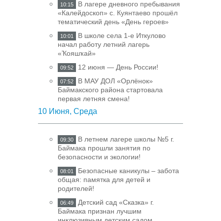
В лагере дневного пребывания
10:15
«Калейдоскоп» с. Куянтаево прошёл
тематический день «День героев»
В школе села 1-е Иткулово
10:01
начал работу летний лагерь
«Ҡояшҡай»
12 июня — День России!
09:52
В МАУ ДОЛ «Орлёнок»
07:52
Баймакского района стартовала
первая летняя смена!
10 Июня, Среда
В летнем лагере школы №5 г.
09:30
Баймака прошли занятия по
безопасности и экологии!
Безопасные каникулы – забота
08:01
общая: памятка для детей и
родителей!
Детский сад «Сказка» г.
06:49
Баймака признан лучшим
инклюзивным детским садом