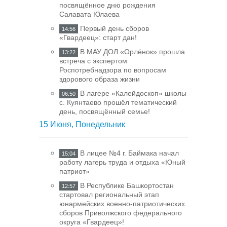
посвящённое дню рождения
Салавата Юлаева
Первый день сборов
14:56
«Гвардеец»: старт дан!
В МАУ ДОЛ «Орлёнок» прошла
13:22
встреча с экспертом
Роспотребнадзора по вопросам
здорового образа жизни
В лагере «Калейдоскоп» школы
06:50
с. Куянтаево прошёл тематический
день, посвящённый семье!
15 Июня, Понедельник
В лицее №4 г. Баймака начал
15:04
работу лагерь труда и отдыха «Юный
патриот»
В Республике Башкортостан
12:57
стартовал региональный этап
юнармейских военно-патриотических
сборов Приволжского федерального
округа «Гвардеец»!