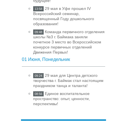
будущее!
29 мая в Уфе прошел IV
13:58
Всероссийский семинар,
посвященный Году дошкольного
образования!
Команда первичного отделения
09:48
школы №3 г. Баймака заняли
почетное 3 место во Всероссийском
конкурсе первичных отделений
Движения Первых!
01 Июня, Понедельник
29 мая для Центра детского
09:24
творчества г. Баймак стал настоящим
праздником танца и таланта!
Единое воспитательное
08:56
пространство: опыт, ценности,
перспективы!