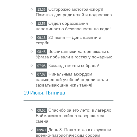
Осторожно мототранспорт!
13:36
Памятка для родителей и подростков
Отдел образования
12:53
напоминает о безопасности на воде!
22 июня — День памяти и
09:16
скорби
Воспитанники лагеря школы с.
08:45
Ургаза побывали в гостях у пожарных
Команда мечты собрана!
07:08
Финальным аккордом
07:07
насыщенной учебной недели стали
захватывающие испытания!
19 Июня, Пятница
Спасибо за это лето: в лагерях
09:52
Баймакского района завершается
смена
День 3. Подготовка к окружным
09:40
военно-патриотическим сборам