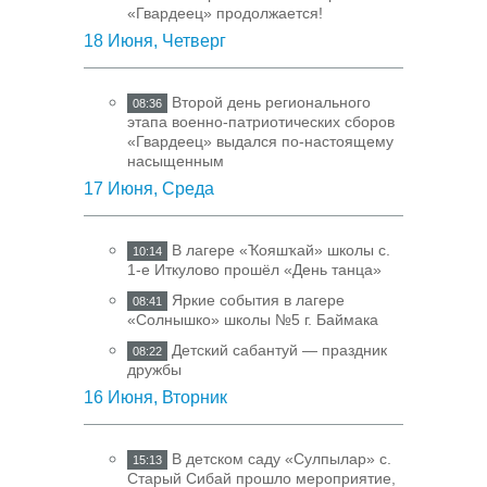
«Гвардеец» продолжается!
18 Июня, Четверг
Второй день регионального
08:36
этапа военно-патриотических сборов
«Гвардеец» выдался по-настоящему
насыщенным
17 Июня, Среда
В лагере «Ҡояшҡай» школы с.
10:14
1-е Иткулово прошёл «День танца»
Яркие события в лагере
08:41
«Солнышко» школы №5 г. Баймака
Детский сабантуй — праздник
08:22
дружбы
16 Июня, Вторник
В детском саду «Сулпылар» с.
15:13
Старый Сибай прошло мероприятие,