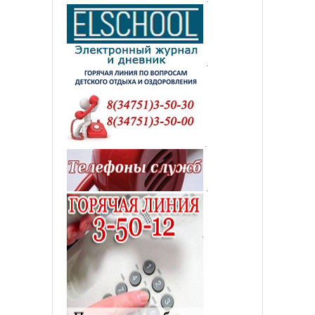
.
.
.