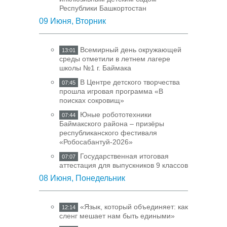
Республики Башкортостан
09 Июня, Вторник
Всемирный день окружающей
13:01
среды отметили в летнем лагере
школы №1 г. Баймака
В Центре детского творчества
07:45
прошла игровая программа «В
поисках сокровищ»
Юные робототехники
07:44
Баймакского района – призёры
республиканского фестиваля
«Робосабантуй-2026»
Государственная итоговая
07:07
аттестация для выпускников 9 классов
08 Июня, Понедельник
«Язык, который объединяет: как
12:14
сленг мешает нам быть едиными»