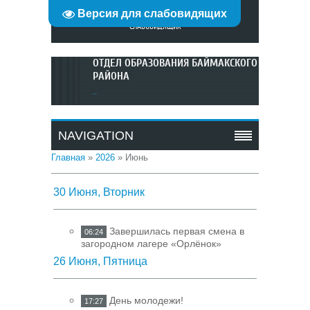
Версия для слабовидящих
ГЛАВНАЯ
|
РЕГИСТРАЦИЯ
|
ВХОД
| ВЕРСИЯ ДЛЯ
СЛАБОВИДЯЩИХ
ОТДЕЛ ОБРАЗОВАНИЯ БАЙМАКСКОГО
РАЙОНА
...
NAVIGATION
Главная
»
2026
»
Июнь
30 Июня, Вторник
Завершилась первая смена в
06:24
загородном лагере «Орлёнок»
26 Июня, Пятница
День молодежи!
17:27