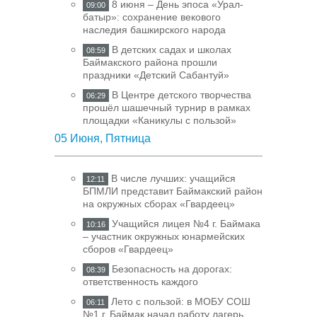
8 июня – День эпоса «Урал-
09:00
батыр»: сохранение векового
наследия башкирского народа
В детских садах и школах
08:59
Баймакского района прошли
праздники «Детский Сабантуй»
В Центре детского творчества
06:29
прошёл шашечный турнир в рамках
площадки «Каникулы с пользой»
05 Июня, Пятница
В числе лучших: учащийся
12:11
БПМЛИ представит Баймакский район
на окружных сборах «Гвардеец»
Учащийся лицея №4 г. Баймака
10:16
– участник окружных юнармейских
сборов «Гвардеец»
Безопасность на дорогах:
08:39
ответственность каждого
Лето с пользой: в МОБУ СОШ
06:11
№1 г. Баймак начал работу лагерь